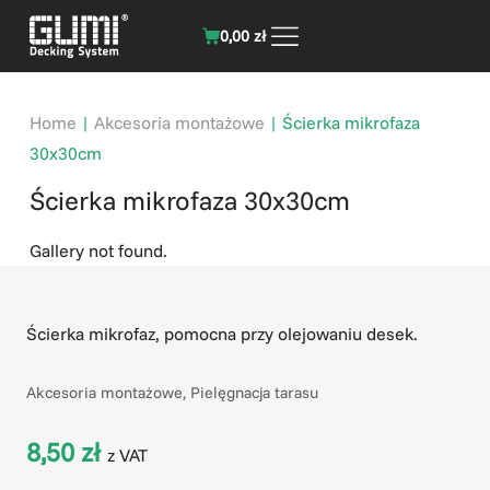
0,00
zł
Home
|
Akcesoria montażowe
|
Ścierka mikrofaza
30x30cm
Ścierka mikrofaza 30x30cm
Gallery not found.
Ścierka mikrofaz, pomocna przy olejowaniu desek.
Kategorie
Akcesoria montażowe
,
Pielęgnacja tarasu
8,50
zł
z VAT