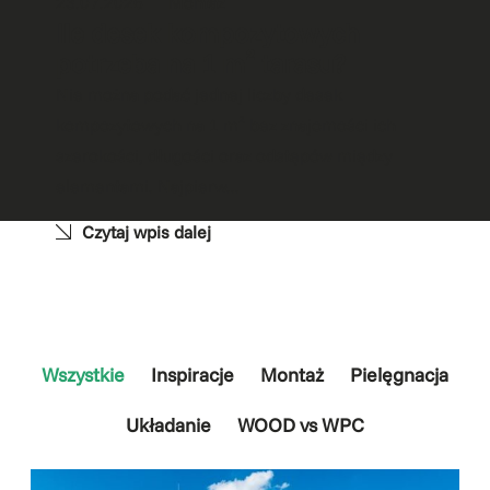
23.07.2026
Montaż
Ile desek kompozytowych
potrzeba na 1 m² tarasu?
Nie można podać jednej liczby desek
kompozytowych na 1 m² bez znajomości ich
szerokości, długości oraz odstępów między
elementami. Najpierw...
Czytaj wpis dalej
Wszystkie
Inspiracje
Montaż
Pielęgnacja
Układanie
WOOD vs WPC