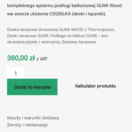
kompletnego systemu podłogi balkonowej GUMI Wood
we wzorze ułożenia CEGIEŁKA (deski i łączniki).
Kategorie
Deska tarasowa drewniana GUMI WOOD z Thermojesion
,
Deski tarasowe GUMI
,
Podłoga na balkon GUMI – bez
skuwania płytek i wiercenia
,
Zestawy tarasowe
360,00
zł
z VAT
Kalkulator produktu
Dodaj do koszyka
Koszty i warunki dostawy
Zwroty i reklamacje