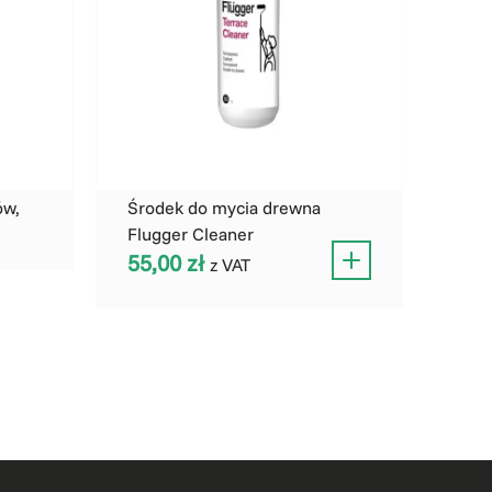
ów,
Środek do mycia drewna
Flugger Cleaner
55,00
zł
z VAT