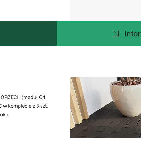
u
Info
e ORZECH (moduł C4,
w komplecie z 8 szt.
uku.