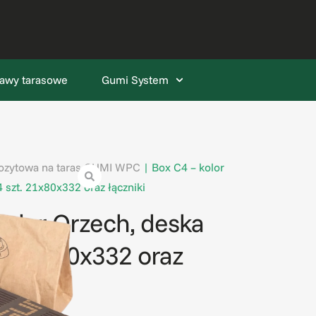
awy tarasowe
Gumi System
zytowa na taras GUMI WPC
|
Box C4 – kolor
szt. 21x80x332 oraz łączniki
kolor Orzech, deska
. 21x80x332 oraz