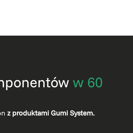
komponentów
w 60
kon
z produktami Gumi System.