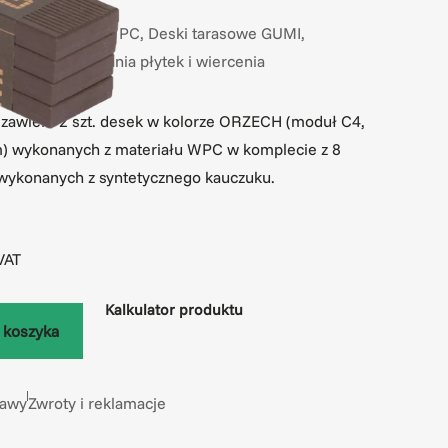
3302
na taras GUMI WPC
,
Deski tarasowe GUMI
,
MI – bez skuwania płytek i wiercenia
awiera 2 szt. desek w kolorze ORZECH (moduł C4,
 wykonanych z materiału WPC w komplecie z 8
 wykonanych z syntetycznego kauczuku.
VAT
Kalkulator produktu
 koszyka
tawy
Zwroty i reklamacje