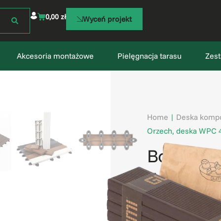
0,00
zł
Wyceń projekt
Akcesoria montażowe
Pielęgnacja tarasu
Zest
Home
|
Deska kompo
Orzech, deska WPC 4 
Box C4 – 
WPC 4 szt
łączniki