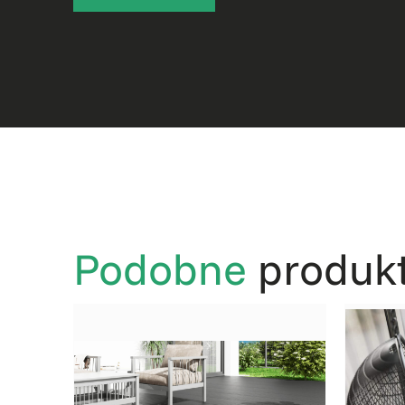
Podobne
produk