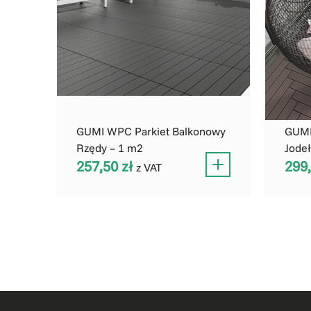
GUMI WPC Parkiet Balkonowy
GUMI
Rzędy – 1 m2
Jode
257,50
zł
299
z VAT