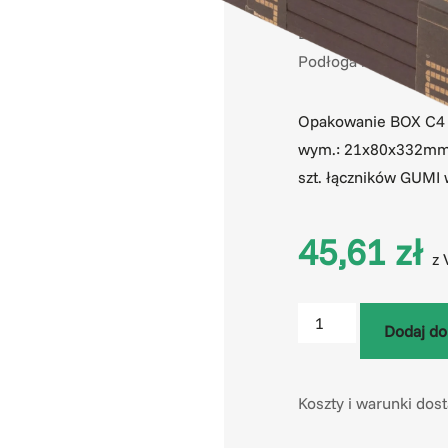
SKU
TPC4WRX2108
Kategorie
Deska kompozytowa 
Podłoga na balkon GU
Opakowanie BOX C4 z
wym.: 21x80x332mm)
szt. łączników GUMI
45,61
zł
z 
Dodaj do
Koszty i warunki dos