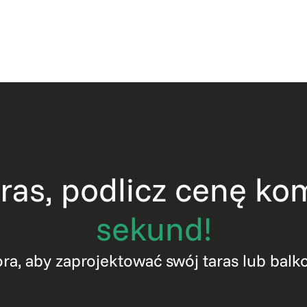
taras, podlicz cenę 
sekund!
ora, aby zaprojektować swój taras lub bal