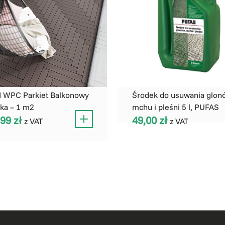
 WPC Parkiet Balkonowy
Środek do usuwania glon
łka – 1 m2
mchu i pleśni 5 l, PUFAS
,99
zł
49,00
zł
z VAT
z VAT