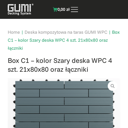
0,00
zł
Home
|
Deska kompozytowa na taras GUMI WPC
|
Box
C1 – kolor Szary deska WPC 4 szt. 21x80x80 oraz
łączniki
Box C1 – kolor Szary deska WPC 4
szt. 21x80x80 oraz łączniki