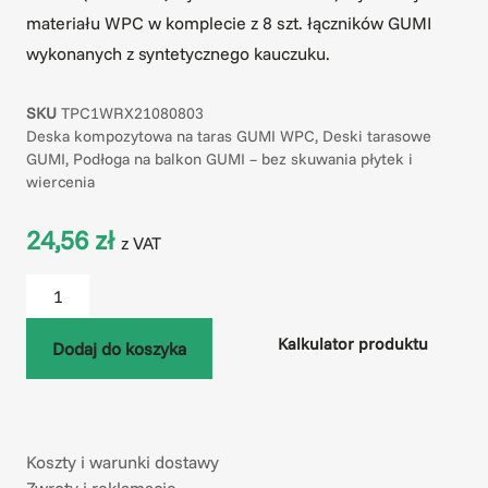
materiału WPC w komplecie z 8 szt. łączników GUMI
wykonanych z syntetycznego kauczuku.
SKU
TPC1WRX21080803
Kategorie
Deska kompozytowa na taras GUMI WPC
,
Deski tarasowe
GUMI
,
Podłoga na balkon GUMI – bez skuwania płytek i
wiercenia
24,56
zł
z VAT
Kalkulator produktu
Dodaj do koszyka
Koszty i warunki dostawy
Zwroty i reklamacje