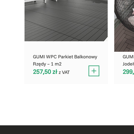
GUMI WPC Parkiet Balkonowy
GUMI
Rzędy – 1 m2
Jode
257,50
zł
299
z VAT