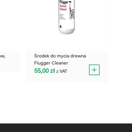
ów,
Środek do mycia drewna
Flugger Cleaner
55,00
zł
z VAT