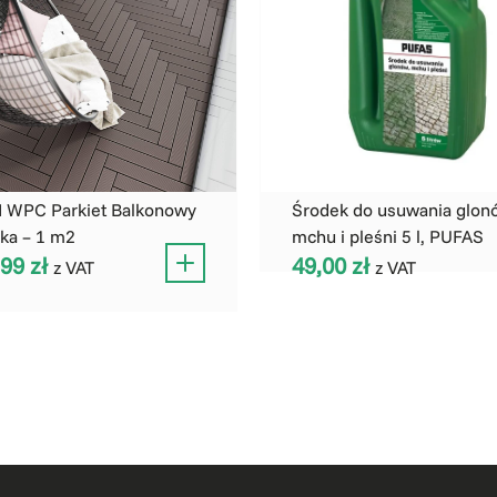
 WPC Parkiet Balkonowy
Środek do usuwania glon
łka – 1 m2
mchu i pleśni 5 l, PUFAS
,99
zł
49,00
zł
z VAT
z VAT