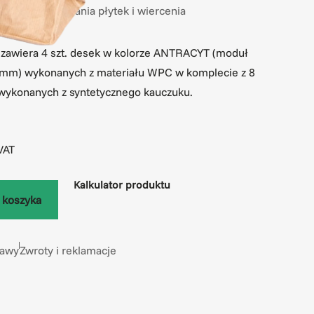
MI – bez skuwania płytek i wiercenia
awiera 4 szt. desek w kolorze ANTRACYT (moduł
mm) wykonanych z materiału WPC w komplecie z 8
 wykonanych z syntetycznego kauczuku.
VAT
Kalkulator produktu
 koszyka
tawy
Zwroty i reklamacje