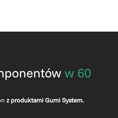
komponentów
w 60
kon
z produktami Gumi System.