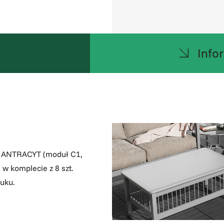
u
Info
ze ANTRACYT (moduł C1,
 komplecie z 8 szt.
uku.