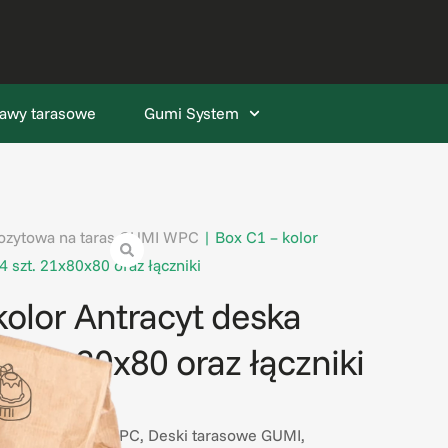
awy tarasowe
Gumi System
zytowa na taras GUMI WPC
|
Box C1 – kolor
 szt. 21x80x80 oraz łączniki
kolor Antracyt deska
. 21x80x80 oraz łączniki
0804
na taras GUMI WPC
,
Deski tarasowe GUMI
,