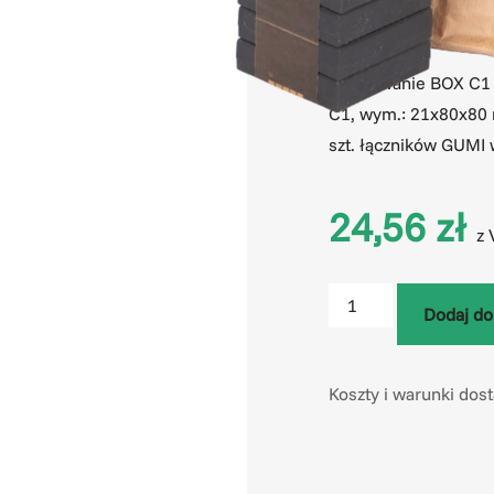
Podłoga na balkon GU
Opakowanie BOX C1 z
C1, wym.: 21x80x80 
szt. łączników GUMI
24,56
zł
z 
Dodaj do
Koszty i warunki dos