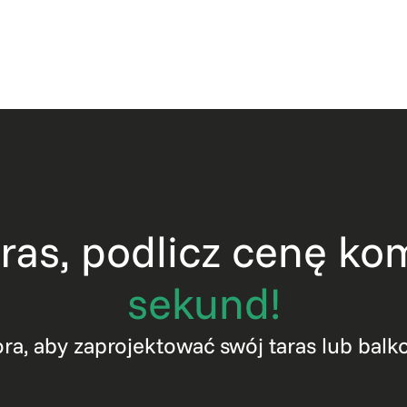
taras, podlicz cenę 
sekund!
ora, aby zaprojektować swój taras lub bal