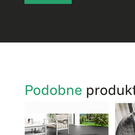
Podobne
produk